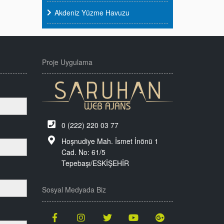
Akdeniz Yüzme Havuzu
Proje Uygulama
0 (222) 220 03 77
Hoşnudiye Mah. İsmet İnönü 1
Cad. No: 61/5
Tepebaşı/ESKİŞEHİR
Sosyal Medyada Biz