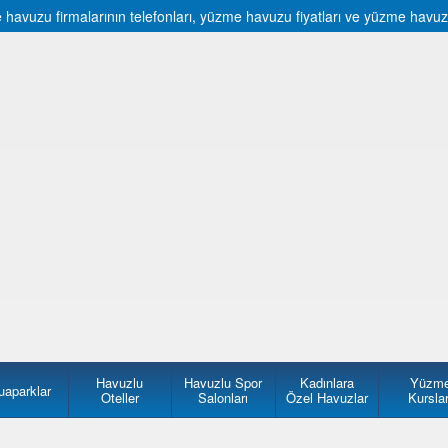
vuzu firmalarının telefonları, yüzme havuzu fiyatları ve yüzme havuzu fi
Havuzlu
Havuzlu Spor
Kadınlara
Yüzm
uaparklar
Oteller
Salonları
Özel Havuzlar
Kurslar